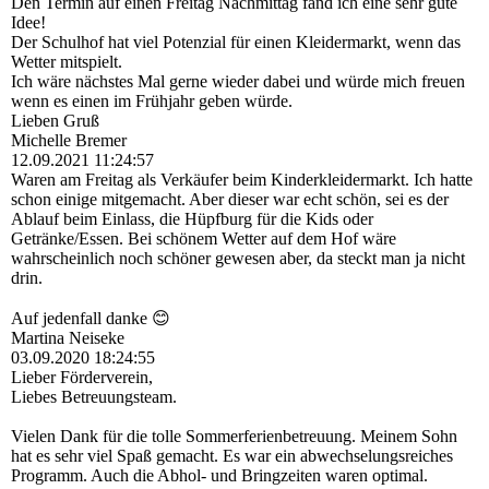
Den Termin auf einen Freitag Nachmittag fand ich eine sehr gute
Idee!
Der Schulhof hat viel Potenzial für einen Kleidermarkt, wenn das
Wetter mitspielt.
Ich wäre nächstes Mal gerne wieder dabei und würde mich freuen
wenn es einen im Frühjahr geben würde.
Lieben Gruß
Michelle Bremer
12.09.2021
11:24:57
Waren am Freitag als Verkäufer beim Kinderkleidermarkt. Ich hatte
schon einige mitgemacht. Aber dieser war echt schön, sei es der
Ablauf beim Einlass, die Hüpfburg für die Kids oder
Getränke/Essen. Bei schönem Wetter auf dem Hof wäre
wahrscheinlich noch schöner gewesen aber, da steckt man ja nicht
drin.
Auf jedenfall danke 😊
Martina Neiseke
03.09.2020
18:24:55
Lieber Förderverein,
Liebes Betreuungsteam.
Vielen Dank für die tolle Sommerferienbetreuung. Meinem Sohn
hat es sehr viel Spaß gemacht. Es war ein abwechselungsreiches
Programm. Auch die Abhol- und Bringzeiten waren optimal.